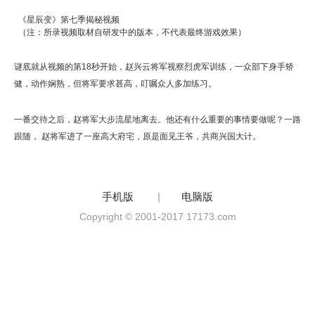
《星辰变》第七季揭秘视频
（
注：所录视频取材自研发中的版本，不代表最终游戏效果
）
谜底就从视频的第
18
秒开始，赵兴云将军视察烈虎军训练，一
众部下身手矫
健，动作娴熟，但将军要求甚高，叮嘱众人多加练习。
一番交待之后，赵将军大步流星地离去。他还有什么重要的事情要做呢？一路
跟随，
赵将军进了一座高大府宅，原是面见王爷，共商兴国大计。
手机版
|
电脑版
Copyright © 2001-2017 17173.com