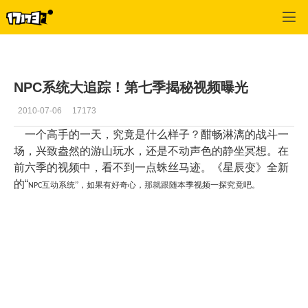
星辰变
>
游戏新闻
>
正文
NPC系统大追踪！第七季揭秘视频曝光
2010-07-06
17173
一个高手的一天，究竟是什么样子？酣畅淋漓的战斗一
场，兴致盎然的游山玩水，还是不动声色的静坐冥想。在
前六季的视频中，看不到一点蛛丝马迹。《星辰变》全新
的“
互动系统”，如果有好奇心，那就跟随本季视频一探究竟吧。
NPC