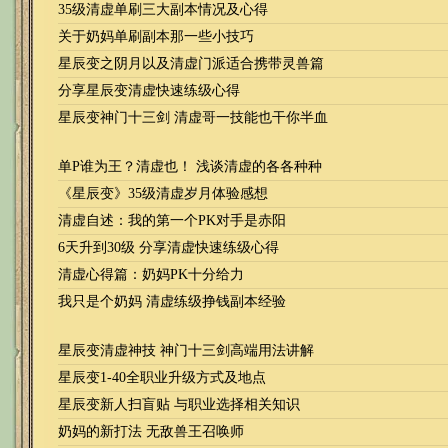
35级清虚单刷三大副本情况及心得
关于奶妈单刷副本那一些小技巧
星辰变之阴月以及清虚门派适合携带灵兽篇
分享星辰变清虚快速练级心得
星辰变神门十三剑 清虚哥一技能也干你半血
单P谁为王？清虚也！ 浅谈清虚的各各种种
《星辰变》35级清虚岁月体验感想
清虚自述：我的第一个PK对手是赤阳
6天升到30级 分享清虚快速练级心得
清虚心得篇：奶妈PK十分给力
我只是个奶妈 清虚练级挣钱副本经验
星辰变清虚神技 神门十三剑高端用法讲解
星辰变1-40全职业升级方式及地点
星辰变新人扫盲贴 与职业选择相关知识
奶妈的新打法 无敌兽王召唤师