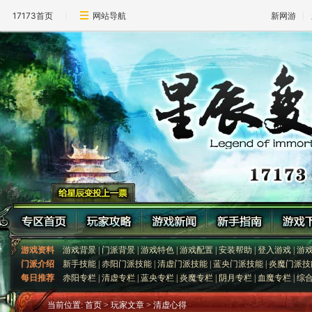
17173首页
网站导航
新网游
游戏资料
游戏背景
|
门派背景
|
游戏特色
|
游戏配置
|
安装帮助
|
登入游戏
|
游
门派介绍
新手技能
|
赤阳门派技能
|
清虚门派技能
|
蓝央门派技能
|
炎魔门派技
每日推荐
赤阳专栏
|
清虚专栏
|
蓝央专栏
|
炎魔专栏
|
阴月专栏
|
血魔专栏
|
综
当前位置:
首页
> 玩家文章 > 清虚心得