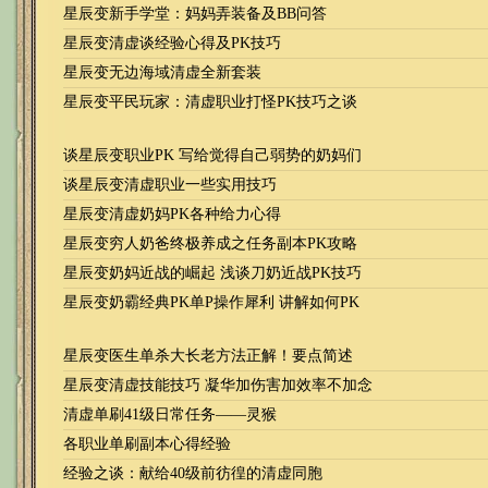
星辰变新手学堂：妈妈弄装备及BB问答
星辰变清虚谈经验心得及PK技巧
星辰变无边海域清虚全新套装
星辰变平民玩家：清虚职业打怪PK技巧之谈
谈星辰变职业PK 写给觉得自己弱势的奶妈们
谈星辰变清虚职业一些实用技巧
星辰变清虚奶妈PK各种给力心得
星辰变穷人奶爸终极养成之任务副本PK攻略
星辰变奶妈近战的崛起 浅谈刀奶近战PK技巧
星辰变奶霸经典PK单P操作犀利 讲解如何PK
星辰变医生单杀大长老方法正解！要点简述
星辰变清虚技能技巧 凝华加伤害加效率不加念
清虚单刷41级日常任务——灵猴
各职业单刷副本心得经验
经验之谈：献给40级前彷徨的清虚同胞