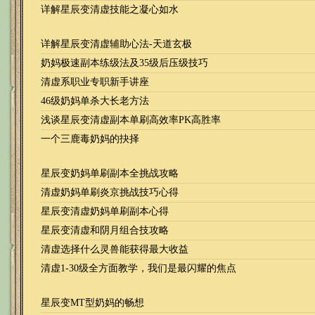
详解星辰变清虚技能之凝心如水
详解星辰变清虚辅助心法-天道玄极
奶妈极速副本练级法及35级后压级技巧
清虚系职业专职新手讲座
46级奶妈单杀大长老方法
浅谈星辰变清虚副本单刷高效率PK高胜率
一个三鹿毒奶妈的抉择
星辰变奶妈单刷副本全挑战攻略
清虚奶妈单刷炎京挑战技巧心得
星辰变清虚奶妈单刷副本心得
星辰变清虚和阴月组合技攻略
清虚选择什么灵兽能获得最大收益
清虚1-30级全方面教学，我们是最闪耀的焦点
星辰变MT型奶妈的畅想