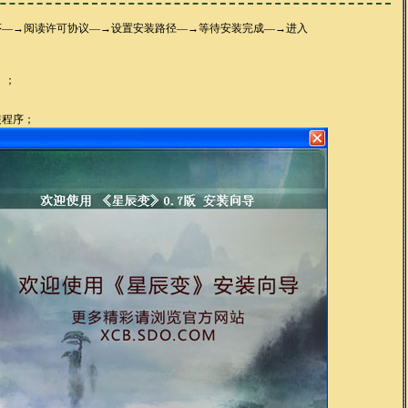
序—→阅读许可协议—→设置安装路径—→等待安装完成—→进入
）；
装程序；