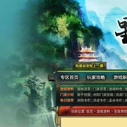
游戏资料
游戏背景
|
门派背景
|
游戏特色
|
门派介绍
新手技能
|
赤阳门派技能
|
清虚门
每日推荐
赤阳专栏
|
清虚专栏
|
蓝央专栏
|
当前位置:
首页
> 游戏资料 > 安装帮