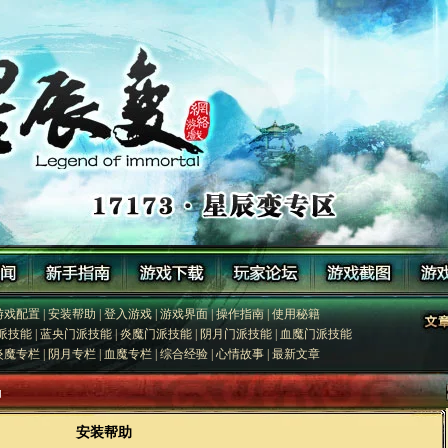
游戏配置
|
安装帮助
|
登入游戏
|
游戏界面
|
操作指南
|
使用秘籍
派技能
|
蓝央门派技能
|
炎魔门派技能
|
阴月门派技能
|
血魔门派技能
炎魔专栏
|
阴月专栏
|
血魔专栏
|
综合经验
|
心情故事
|
最新文章
助
安装帮助