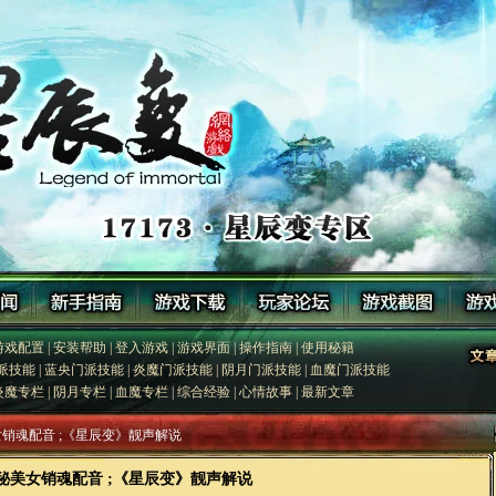
游戏配置
|
安装帮助
|
登入游戏
|
游戏界面
|
操作指南
|
使用秘籍
派技能
|
蓝央门派技能
|
炎魔门派技能
|
阴月门派技能
|
血魔门派技能
炎魔专栏
|
阴月专栏
|
血魔专栏
|
综合经验
|
心情故事
|
最新文章
美女销魂配音 ;《星辰变》靓声解说
秘美女销魂配音 ;《星辰变》靓声解说