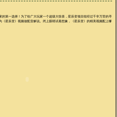
家的第一选择！为了给广大玩家一个超级大惊喜，星辰变项目组经过千辛万苦的寻
为《星辰变》视频做配音解说。闭上眼睛试着想象，《星辰变》的精美视频配上嗲