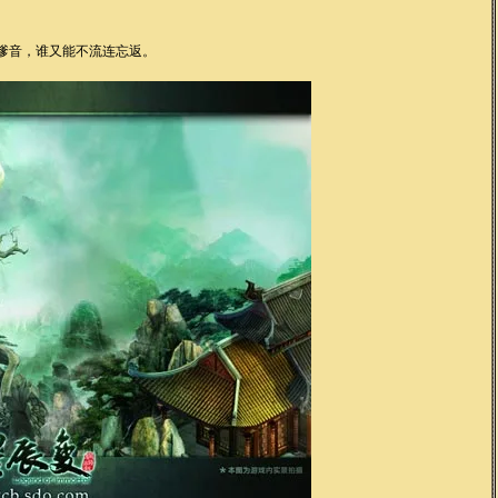
嗲音，谁又能不流连忘返。