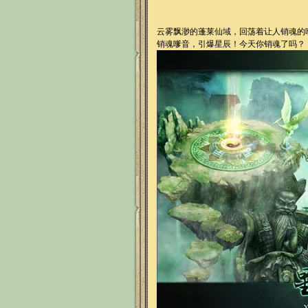
云雾飘渺的蓬莱仙域，回荡着让人销魂的
销魂嗲音，引爆星辰！今天你销魂了吗？