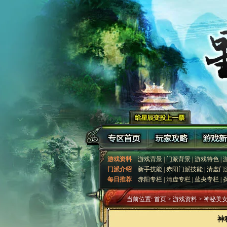
游戏资料
游戏背景
|
门派背景
|
游戏特色
|
门派介绍
新手技能
|
赤阳门派技能
|
清虚门
每日推荐
赤阳专栏
|
清虚专栏
|
蓝央专栏
|
当前位置:
首页
> 游戏资料 > 神秘
神