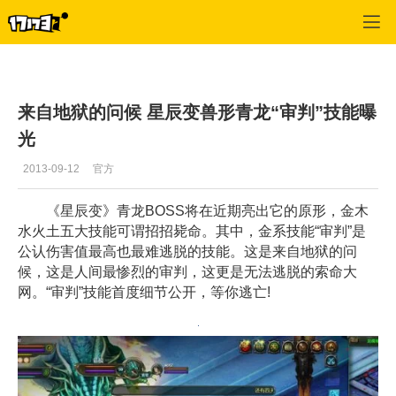
星辰变
>
游戏新闻
>
正文
来自地狱的问候 星辰变兽形青龙“审判”技能曝
光
2013-09-12
官方
《星辰变》青龙BOSS将在近期亮出它的原形，金木
水火土五大技能可谓招招毙命。其中，金系技能“审判”是
公认伤害值最高也最难逃脱的技能。这是来自地狱的问
候，这是人间最惨烈的审判，这更是无法逃脱的索命大
网。“审判”技能首度细节公开，等你逃亡!