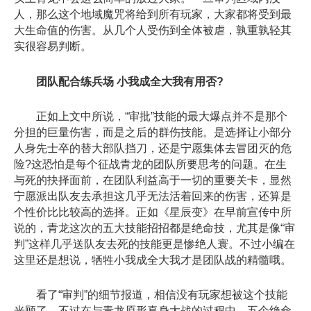
人，那么这个地域魔咒将给到所有玩家，大家都将受到最
大生命值的伤害。从几个人受伤到全体被虐，孰重孰轻其
实很容易判断。
团队配合练兵场 小我成全大我有用否?
正如上文中所说，“审批”技能的最大爆点并不是那个
分担的巨量伤害，而是之后的群伤技能。是选择让小部分
人身先士卒的替大部队挡刀，还是宁愿集体去冒团灭的危
险?这恐怕是每个征战青龙的团队所要思考的问题。在生
与死的抉择面前，在团队利益高于一切的重要关卡，显然
宁愿派出队友去承担这几乎无法活着回来的伤害，还算是
个性价比比较高的选择。正如《星辰变》在早前宣传中所
说的，青龙这次的五大技能招招都是绝命技，尤其是像“审
判”这样几乎送队友去死的技能更是惨绝人寰。不过小编在
这里还是想说，牺牲小我成全大我才是团队战的精髓哦。
看了“审判”的细节报道，相信没有玩家想被这个技能
光顾了。不过在与青龙原形真身大战的过程中，五个绝命