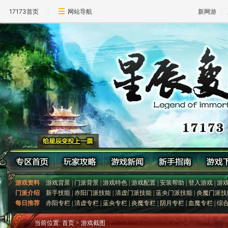
17173首页
网站导航
新网游
游戏资料
游戏背景
|
门派背景
|
游戏特色
|
游戏配置
|
安装帮助
|
登入游戏
|
游
门派介绍
新手技能
|
赤阳门派技能
|
清虚门派技能
|
蓝央门派技能
|
炎魔门派技
每日推荐
赤阳专栏
|
清虚专栏
|
蓝央专栏
|
炎魔专栏
|
阴月专栏
|
血魔专栏
|
综
当前位置:
首页
> 游戏截图