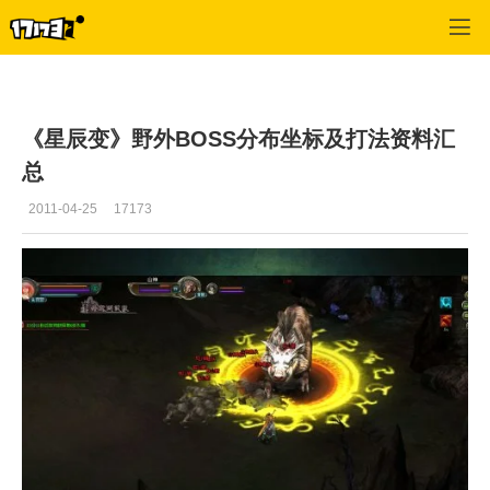
星辰变
>
综合经验
>
正文
《星辰变》野外BOSS分布坐标及打法资料汇
总
2011-04-25
17173