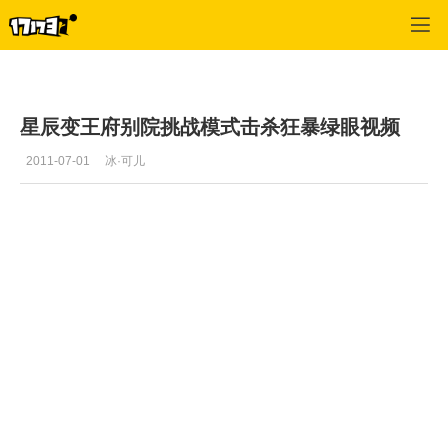
星辰变
>
副本攻略
>
正文
星辰变王府别院挑战模式击杀狂暴绿眼视频
2011-07-01
冰·可儿