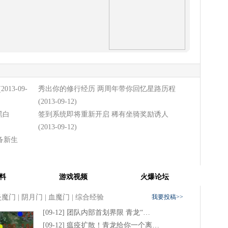
(2013-09-
秀出你的修行经历 两周年带你回忆星路历程
(2013-09-12)
黑白
签到系统即将重新开启 稀有坐骑奖励诱人
(2013-09-12)
备新生
料
游戏视频
火爆论坛
炎魔门
|
阴月门
|
血魔门
|
综合经验
我要投稿>>
[09-12]
团队内部首划界限 青龙“…
[09-12]
瘟疫扩散！青龙给你一个离…