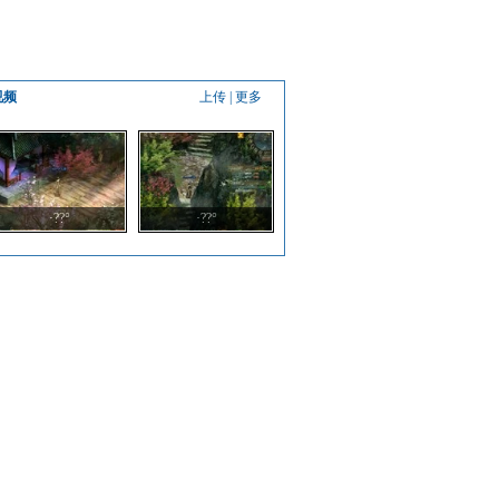
视频
上传
|
更多
·??°
·??°