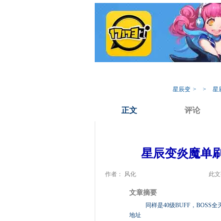
我的17173
专
星辰变
>
>
星
正文
评论
星辰变炎魔单刷
作者： 风化
此文
文章摘要
同样是40级BUFF，BOSS
地址