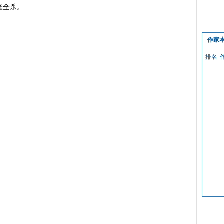
怪全杀。
作家
排名