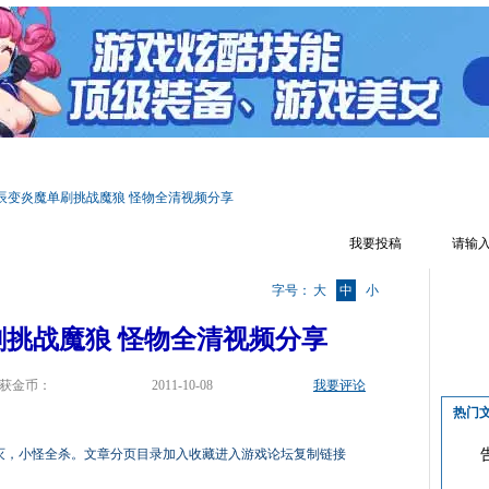
区首页
游戏资料
文章攻略
辅助工具
游戏视频
游戏截图
辰变炎魔单刷挑战魔狼 怪物全清视频分享
我要投稿
字号：
大
中
小
挑战魔狼 怪物全清视频分享
获金币：
2011-10-08
我要评论
热门
全灭，小怪全杀。文章分页目录加入收藏进入游戏论坛复制链接