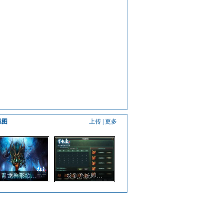
截图
上传
|
更多
青龙兽形欲…
签到系统即…