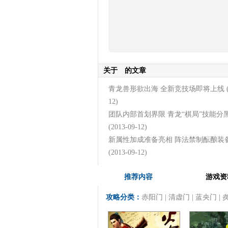
关于
的文章
青龙兽形欲出海 全新竞技场即将上线
12)
团队内部首划界限 青龙“棋局”技能分
(2013-09-12)
新属性加成准备亮相 阵法禁制酝酿装
(2013-09-12)
推荐内容
游戏资
攻略分类：
赤阳门
|
清虚门
|
蓝央门
|